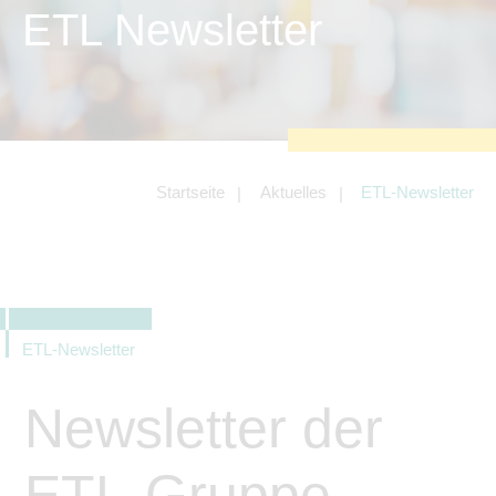
zu sichern.
ETL Newsletter
Tracking- und Targeting-Cookies
Diese Cookies sind erforderlich, um
unsere Website auf Ihre Bedürfnisse hin
zu optimieren. Hierzu gehört eine
bedarfsgerechte Gestaltung und
fortlaufende Verbesserung unseres
Angebotes einschließlich der
Verknüpfung zu Social-Media-
Angeboten von z.B. Facebook und
Startseite
Aktuelles
ETL-Newsletter
LinkedIn.
Betreibercookies
Diese Cookies sind erforderlich, um z.B.
Google Maps zu nutzen oder
eingebettete Videos abspielen zu
können.
ETL-Newsletter
Newsletter der
ETL-Gruppe