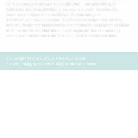
Form von personenbezogenen Hauptwörtern. Dies impliziert aber
keinesfalls eine Benachteiligung des jeweils anderen Geschlechts,
sondern ist im Sinne der sprachlichen Vereinfachung als
geschlechtsneutral zu verstehen. Alle Menschen mögen sich von den
Inhalten unserer Informationskanäle gleichermaßen angesprochen fühlen.
Im Sinne der Gender Mainstreaming-Strategie der Bundesregierung
vertreten wir ausdrücklich eine Politik der gleichstellungssensiblen
Informationsvermittlung.
© Copyright 2026 ETL Matus & Kollegen GmbH
Steuerberatungsgesellschaft. Alle Rechte vorbehalten.