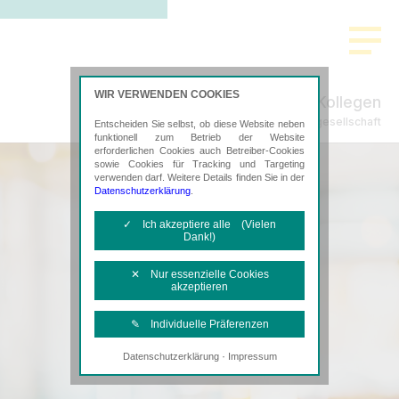
WIR VERWENDEN COOKIES
Matus & Kollegen
Steuerberatungsgesellschaft
Entscheiden Sie selbst, ob diese Website neben
funktionell zum Betrieb der Website
erforderlichen Cookies auch Betreiber-Cookies
sowie Cookies für Tracking und Targeting
verwenden darf. Weitere Details finden Sie in der
Datenschutzerklärung
.
✓ Ich akzeptiere alle (Vielen
Dank!)
✕ Nur essenzielle Cookies
akzeptieren
✎ Individuelle Präferenzen
·
Datenschutzerklärung
Impressum
Notwendige Cookies
Diese Cookies sind erforderlich, um die
grundlegende Funktionalität der Website